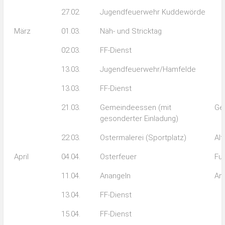
27.02.
Jugendfeuerwehr Kuddewörde
März
01.03.
Näh- und Stricktag
02.03.
FF-Dienst
13.03.
Jugendfeuerwehr/Hamfelde
13.03.
FF-Dienst
21.03.
Gemeindeessen (mit
Ge
gesonderter Einladung)
22.03.
Ostermalerei (Sportplatz)
Alt
April
04.04.
Osterfeuer
Fuß
11.04.
Anangeln
An
13.04.
FF-Dienst
15.04.
FF-Dienst