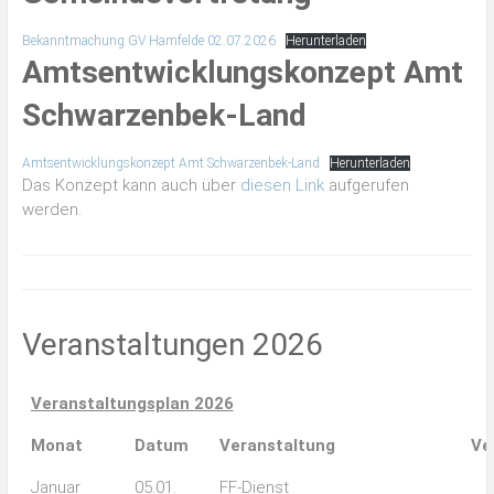
Bekanntmachung GV Hamfelde 02.07.2026
Herunterladen
Amtsentwicklungskonzept Amt
Schwarzenbek-Land
Amtsentwicklungskonzept Amt Schwarzenbek-Land
Herunterladen
Das Konzept kann auch über
diesen Link
aufgerufen
werden.
Veranstaltungen 2026
Veranstaltungsplan 2026
Monat
Datum
Veranstaltung
Ve
Januar
05.01.
FF-Dienst