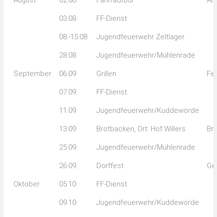
August
02.08.
Fahrradtour
An
03.08.
FF-Dienst
08.-15.08.
Jugendfeuerwehr Zeltlager
28.08.
Jugendfeuerwehr/Mühlenrade
September
06.09.
Grillen
Fe
07.09.
FF-Dienst
11.09.
Jugendfeuerwehr/Kuddewörde
13.09.
Brotbacken, Ort: Hof Willers
Br
25.09.
Jugendfeuerwehr/Mühlenrade
26.09.
Dorffest
Ge
Oktober
05.10.
FF-Dienst
09.10.
Jugendfeuerwehr/Kuddewörde