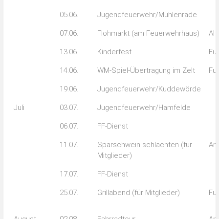
05.06.
Jugendfeuerwehr/Mühlenrade
07.06.
Flohmarkt (am Feuerwehrhaus)
Alt
13.06.
Kinderfest
Fuß
14.06.
WM-Spiel-Übertragung im Zelt
Fuß
19.06.
Jugendfeuerwehr/Kuddewörde
Juli
03.07.
Jugendfeuerwehr/Hamfelde
06.07.
FF-Dienst
11.07.
Sparschwein schlachten (für
An
Mitglieder)
17.07.
FF-Dienst
25.07.
Grillabend (für Mitglieder)
Fuß