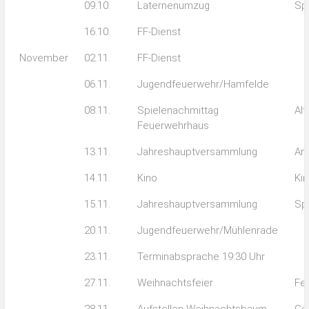
09.10.
Laternenumzug
Sp
16.10.
FF-Dienst
November
02.11.
FF-Dienst
06.11.
Jugendfeuerwehr/Hamfelde
08.11.
Spielenachmittag
Alt
Feuerwehrhaus
13.11.
Jahreshauptversammlung
An
14.11.
Kino
Ki
15.11.
Jahreshauptversammlung
Sp
20.11.
Jugendfeuerwehr/Mühlenrade
23.11.
Terminabsprache 19:30 Uhr
27.11.
Weihnachtsfeier
Fe