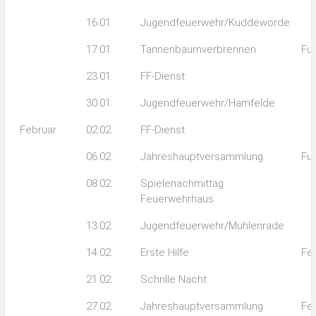
16.01.
Jugendfeuerwehr/Kuddewörde
17.01.
Tannenbaumverbrennen
Fuß
23.01.
FF-Dienst
30.01.
Jugendfeuerwehr/Hamfelde
Februar
02.02.
FF-Dienst
06.02.
Jahreshauptversammlung
Fuß
08.02.
Spielenachmittag
Feuerwehrhaus
13.02.
Jugendfeuerwehr/Mühlenrade
14.02.
Erste Hilfe
Fe
21.02.
Schrille Nacht
27.02.
Jahreshauptversammlung
Fe