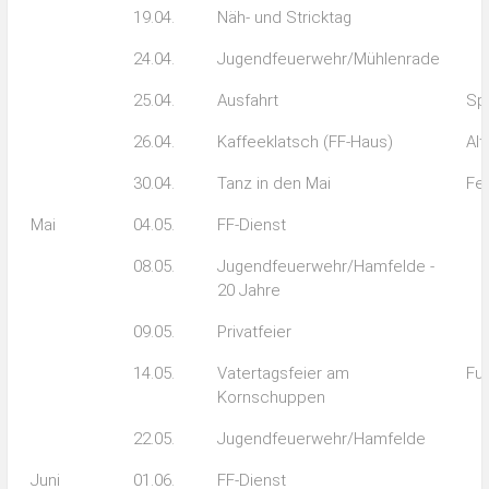
19.04.
Näh- und Stricktag
24.04.
Jugendfeuerwehr/Mühlenrade
25.04.
Ausfahrt
Sp
26.04.
Kaffeeklatsch (FF-Haus)
Alt
30.04.
Tanz in den Mai
Fe
Mai
04.05.
FF-Dienst
08.05.
Jugendfeuerwehr/Hamfelde -
20 Jahre
09.05.
Privatfeier
14.05.
Vatertagsfeier am
Fuß
Kornschuppen
22.05.
Jugendfeuerwehr/Hamfelde
Juni
01.06.
FF-Dienst