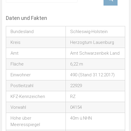
Daten und Fakten
Bundesland
Schleswig-Holstein
Kreis
Herzogtum Lauenburg
Amt
Amt Schwarzenbek Land
Fläche
6,22 m
Einwohner
490 (Stand 31.12.2017)
Postleitzahl
22929
KFZ-Kennzeichen
RZ
Vorwahl
04154
Höhe über
40m ü.NHN
Meeresspiegel