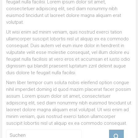
feugait nulla facilisi. Lorem ipsum dolor sit amet,
consectetuer adipiscing elit, sed diam nonummy nibh
euismod tincidunt ut laoreet dolore magna aliquam erat
volutpat.
Ut wisi enim ad minim veniam, quis nostrud exerci tation
ullamcorper suscipit lobortis nisl ut aliquip ex ea commodo
consequat. Duis autem vel eum iriure dolor in hendrerit in
vulputate velit esse molestie consequat, vel illum dolore eu
feugiat nulla facilisis at vero eros et accumsan et iusto odio
dignissim qui blandit praesent luptatum zzril delenit augue
duis dolore te feugait nulla facilisi.
Nam liber tempor cum soluta nobis eleifend option congue
nihil imperdiet doming id quod mazim placerat facer possim
assum. Lorem ipsum dolor sit amet, consectetuer
adipiscing elit, sed diam nonummy nibh euismod tincidunt ut
laoreet dolore magna aliquam erat volutpat. Ut wisi enim ad
minim veniam, quis nostrud exerci tation ullamcorper
suscipit lobortis nisl ut aliquip ex ea commodo consequat.